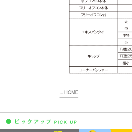
←HOME