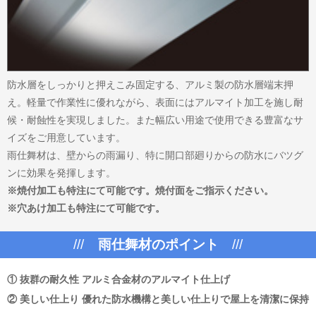
防水層をしっかりと押えこみ固定する、アルミ製の防水層端末押
え。軽量で作業性に優れながら、表面にはアルマイト加工を施し耐
候・耐蝕性を実現しました。また幅広い用途で使用できる豊富なサ
イズをご用意しています。
雨仕舞材は、壁からの雨漏り、特に開口部廻りからの防水にバツグ
ンに効果を発揮します。
※焼付加工も特注にて可能です。焼付面をご指示ください。
※穴あけ加工も特注にて可能です。
///
雨仕舞材のポイント
///
① 抜群の耐久性 アルミ合金材のアルマイト仕上げ
② 美しい仕上り 優れた防水機構と美しい仕上りで屋上を清潔に保持