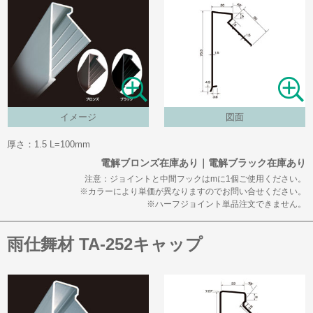
イメージ
図面
厚さ：1.5 L=100mm
電解ブロンズ在庫あり｜電解ブラック在庫あり
注意：ジョイントと中間フックはmに1個ご使用ください。
※カラーにより単価が異なりますのでお問い合せください。
※ハーフジョイント単品注文できません。
雨仕舞材 TA-252キャップ