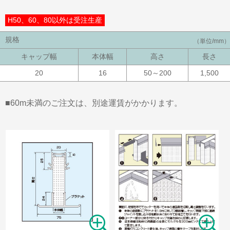
H50、60、80以外は受注生産
規格
（単位/mm）
キャップ幅
本体幅
高さ
長さ
20
16
50～200
1,500
■60m未満のご注文は、別途運賃がかかります。