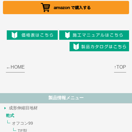
←HOME
↑TOP
製品情報
メニュー
成形伸縮目地材
乾式
オフコン99
TE型