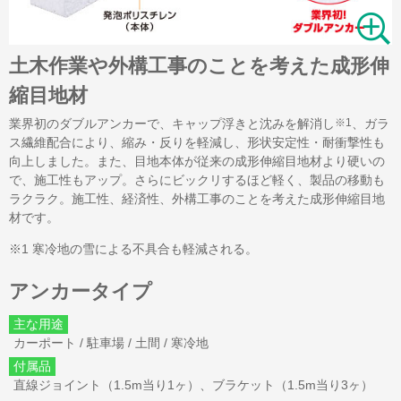
土木作業や外構工事のことを考えた成形伸
縮目地材
業界初のダブルアンカーで、キャップ浮きと沈みを解消し
※1
、ガラ
ス繊維配合により、縮み・反りを軽減し、形状安定性・耐衝撃性も
向上しました。また、目地本体が従来の成形伸縮目地材より硬いの
で、施工性もアップ。さらにビックリするほど軽く、製品の移動も
ラクラク。施工性、経済性、外構工事のことを考えた成形伸縮目地
材です。
※1 寒冷地の雪による不具合も軽減される。
アンカータイプ
主な用途
カーポート / 駐車場 / 土間 / 寒冷地
付属品
直線ジョイント（1.5m当り1ヶ）、ブラケット（1.5m当り3ヶ）